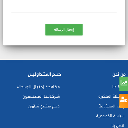
إرسال الرسالة
من نحن
دعــم المـتـداولـيــن
نبذة عنا
مـكـافـحـة إحـتـيـال الـوسطـاء
الاسئلة المتكررة
شــركــائــنــا المـعــتــمدون
إخلاء المسؤولية
دعــم مجتمـع نمـازون
سياسة الخصوصية
اتصل بنا