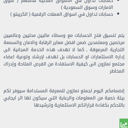
حسابات تداول في الاسواق المحلية للاسهم ( سوق
الامارات وسوق السعودية )
حسابات تداول في اسواق العملات الرقمية ( الكريبتو )
يتم تنسيق فتح الحسابات مع وسطاء ماليين محليين وعالميين
مرخصين ومعتمدين ضمن افضل معاير الرقابة والامان والسمعة
التجارية المرموقة , كما لا تهدف هذه الخدمة المجانية الى
إدارة الاستثمارات او الحسابات بل تهدف لإرشاد وتوعية اعضاء
مجتمع نمازون الى كيفية الاستفادة من الفرص المتاحة وإدراك
المخاطر
إنضمامكم اليوم لجمتع نمازون للمعرفة المستدامة سيوفر لكم
بيئة خصبة من المعلومات والرعاية التي سيكون لها اثر ايجابي
بالتحكم بكفاءة قراراتكم الاستثمارية وترشيدها