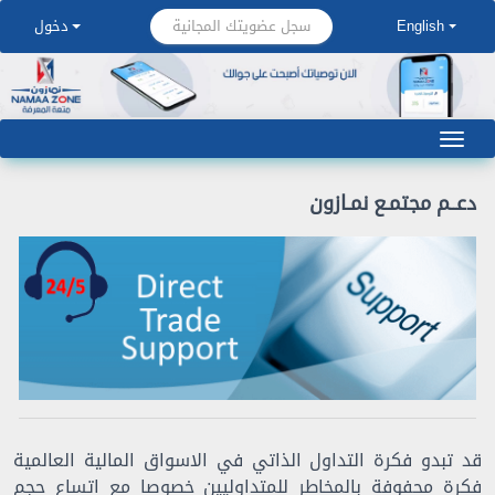
سجل عضويتك المجانية
English
دخول
دعــم مجتمـع نمـازون
قد تبدو فكرة التداول الذاتي في الاسواق المالية العالمية
فكرة محفوفة بالمخاطر للمتداوليين خصوصا مع اتساع حجم