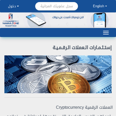
سجل عضويتك المجانية
English
دخول
إستـثـمـارات الـعملات الـرقـمـيـة
العملات الرقمية Cryptocurrency