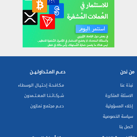
من نحن
دعــم المـتـداولـيــن
نبذة عنا
مـكـافـحـة إحـتـيـال الـوسطـاء
الاسئلة المتكررة
شــركــائــنــا المـعــتــمدون
إخلاء المسؤولية
دعــم مجتمـع نمـازون
سياسة الخصوصية
اتصل بنا