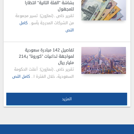
بشاشة "الفئة الثانية" انتظارا
للمجهول
تقرير خاص ـ (نمازون): تسير مجموعة
من الشركات المدرجة بأسو..
كامل
النص
تفاصيل 142 مبادرة سعودية
لمواجهة تداعيات "كورونا" بـ214
مليار ريال
تقرير خاص ـ (نمازون): أعلنت الحكومة
السعودية، خلال الفترة ا..
كامل النص
المزيد