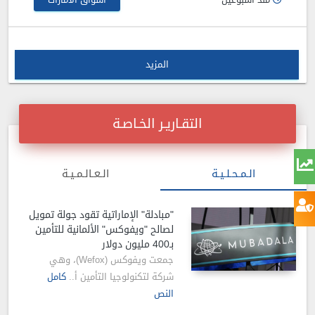
المزيد
التقـاريـر الخـاصـة
الـمـحـلـيـة
الـعـالـمـيـة
"مبادلة" الإماراتية تقود جولة تمويل
لصالح "ويفوكس" الألمانية للتأمين
بـ400 مليون دولار
جمعت ويفوكس (Wefox)، وهي
شركة لتكنولوجيا التأمين أ..
كامل
النص