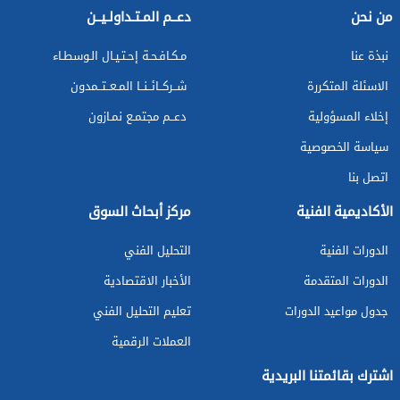
من نحن
دعــم المـتـداولـيــن
نبذة عنا
مـكـافـحـة إحـتـيـال الـوسطـاء
الاسئلة المتكررة
شــركــائــنــا المـعــتــمدون
إخلاء المسؤولية
دعــم مجتمـع نمـازون
سياسة الخصوصية
اتصل بنا
الأكاديمية الفنية
مركز أبحاث السوق
الدورات الفنية
التحليل الفني
الدورات المتقدمة
الأخبار الاقتصادية
جدول مواعيد الدورات
تعليم التحليل الفني
العملات الرقمية
اشترك بقائمتنا البريدية