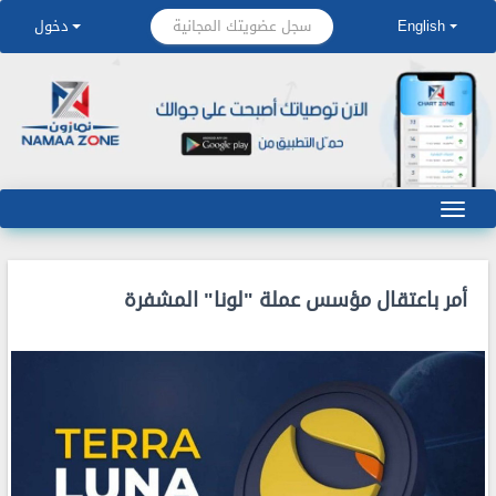
سجل عضويتك المجانية
English
دخول
أمر باعتقال مؤسس عملة "لونا" المشفرة