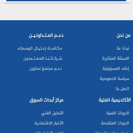
من نحن
دعــم المـتـداولـيــن
نبذة عنا
مـكـافـحـة إحـتـيـال الـوسطـاء
الاسئلة المتكررة
شــركــائــنــا المـعــتــمدون
إخلاء المسؤولية
دعــم مجتمـع نمـازون
سياسة الخصوصية
اتصل بنا
الأكاديمية الفنية
مركز أبحاث السوق
الدورات الفنية
التحليل الفني
الدورات المتقدمة
الأخبار الاقتصادية