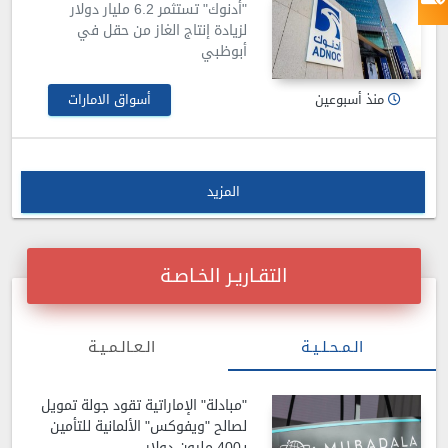
"أدنوك" تستثمر 6.2 مليار دولار
لزيادة إنتاج الغاز من حقل في
أبوظبي
منذ أسبوعين
أسواق الامارات
المزيد
التقـاريـر الخـاصـة
الـمـحـلـيـة
الـعـالـمـيـة
"مبادلة" الإماراتية تقود جولة تمويل
لصالح "ويفوكس" الألمانية للتأمين
بـ400 مليون دولار