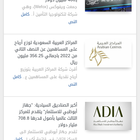
جمعت ويفوكس (Wefox)، وهي
شركة لتكنولوجيا التأمين أ..
كامل
النص
المراكز العربية السعودية توزع أرباح
على المساهمين عن النصف الثاني
من 2022 باجمالي 356.25 مليون
ريال
أقرت شركة المراكز العربية بتوزيع
أرباح نقدية على المساهمين ع..
كامل
النص
أكبر الصناديق السيادية: "جهاز
أبوظبي للاستثمار" يتقدم للمركز
الثالث عالميا بأصول قدرها 708.8
مليار دولار
تقدم جهاز أبوظبي للاستثمار الى
المركز الثالث في قائمة أكبر ا..
كامل