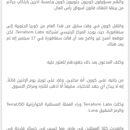
واتهم مسؤولون كوريون جنوبيون كوون وخمسة آخرين بارتكاب جرائم
من بينها انتهاك قانون أسواق رأس المال.
وانتقل كوون في وقت سابق من هذا العام من كوريا الجنوبية إلى
سنغافورة، حيث يوجد المركز الرئيسي لشركته Terraform Labs، لكن
موقعه أصبح غير واضح بعد أن قالت سنغافورة في 17 سبتمبر إنه لم
يعد هناك.
وكثف المدعون بعد ذلك جهودهم للعثور عليه.
من جانبه، نفى كوون، أنه مختبئ، وغرّد على تويتر يوم الإثنين قائلاً،
إنه لا يبذل أي جهد للاختباء، مضيفاً أنا أذهب للتنزه ومراكز التسوق.
وكانت Terraform Labs وراء العملة المستقرة الخوارزمية TerraUSD
والرمز الشقيق Luna.
وانفجرت كلتا العملتين في مايو، مما تسبب في خسائر فادحة في