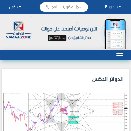
سجل عضويتك المجانية
English
دخول
الدولار اندكس