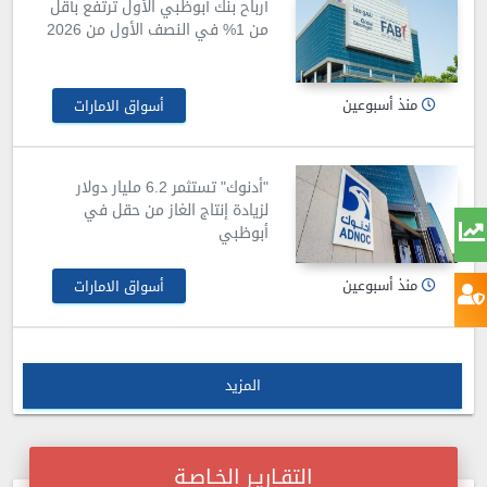
أرباح بنك أبوظبي الأول ترتفع بأقل
من 1% في النصف الأول من 2026
منذ أسبوعين
أسواق الامارات
"أدنوك" تستثمر 6.2 مليار دولار
لزيادة إنتاج الغاز من حقل في
أبوظبي
منذ أسبوعين
أسواق الامارات
المزيد
التقـاريـر الخـاصـة