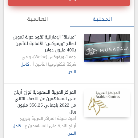
الـمـحـلـيـة
الـعـالـمـيـة
"مبادلة" الإماراتية تقود جولة تمويل
لصالح "ويفوكس" الألمانية للتأمين
بـ400 مليون دولار
جمعت ويفوكس (Wefox)، وهي
شركة لتكنولوجيا التأمين أ..
كامل
النص
المراكز العربية السعودية توزع أرباح
على المساهمين عن النصف الثاني
من 2022 باجمالي 356.25 مليون
ريال
أقرت شركة المراكز العربية بتوزيع
أرباح نقدية على المساهمين ع..
كامل
النص