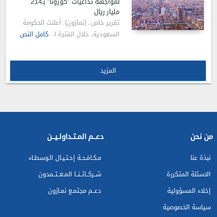
لمواجهة تداعيات "كورونا" بـ214
مليار ريال
تقرير خاص ـ (نمازون): أعلنت الحكومة
السعودية، خلال الفترة ا..
كامل النص
المزيد
من نحن
دعــم المـتـداولـيــن
نبذة عنا
مـكـافـحـة إحـتـيـال الـوسطـاء
الاسئلة المتكررة
شــركــائــنــا المـعــتــمدون
إخلاء المسؤولية
دعــم مجتمـع نمـازون
سياسة الخصوصية