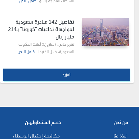
الشركات المدرجة بأسو..
كامل النص
تفاصيل 142 مبادرة سعودية
لمواجهة تداعيات "كورونا" بـ214
مليار ريال
تقرير خاص ـ (نمازون): أعلنت الحكومة
السعودية، خلال الفترة ا..
كامل النص
المزيد
من نحن
دعــم المـتـداولـيــن
نبذة عنا
مـكـافـحـة إحـتـيـال الـوسطـاء