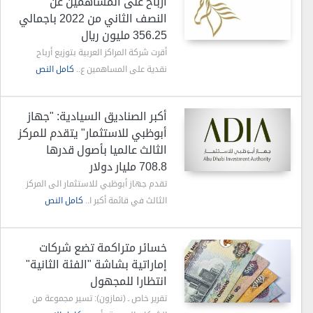
أرباح على المساهمين عن
النصف الثاني من 2022 باجمالي
356.25 مليون ريال
أقرت شركة المراكز العربية بتوزيع أرباح
نقدية على المساهمين ع..
كامل النص
أكبر الصناديق السيادية: "جهاز
أبوظبي للاستثمار" يتقدم للمركز
الثالث عالميا بأصول قدرها
708.8 مليار دولار
تقدم جهاز أبوظبي للاستثمار الى المركز
الثالث في قائمة أكبر ا..
كامل النص
خسائر متراكمة تضع شركات
إماراتية بشاشة "الفئة الثانية"
انتظارا للمجهول
تقرير خاص ـ (نمازون): تسير مجموعة من