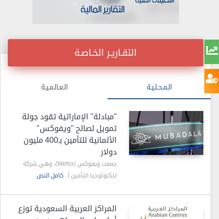
التقـاريـر الخـاصـة
الـمـحـلـيـة
الـعـالـمـيـة
"مبادلة" الإماراتية تقود جولة
تمويل لصالح "ويفوكس"
الألمانية للتأمين بـ400 مليون
دولار
جمعت ويفوكس (Wefox)، وهي شركة
لتكنولوجيا التأمين أ..
كامل النص
المراكز العربية السعودية توزع