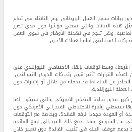
ر بيانات سوق العمل البريطاني يوم الثلاثاء في تمام
واق مثل هذه البيانات والتي تعطي مؤشرا حول مدى تضرر
رة الماضية، وهل تنجح في تهدئة الأوضاع في سوق العمل
حركات الاسترليني أمام العملات الأخرى.
لأربعاء وسط توقعات بإبقاء الاحتياطي النيوزلندي على
ويات 5.50%، ولذلك، سيكون لهذه القرارات تأثير قوي بتحركات الدولار النيوزلندي،
لصادر عن البنك لما قد يحمله من دلائل أو إشارات حول
عملة النيوزلندية.
ام كبير صدور قراءة التضخم الأمريكي والتي سيكون لها
لأنها ستعطي إشارة للاحتياطي الفيدرالي الأمريكي حول
ئدة أو العودة مجددا لرفع الفائدة، وبخاصة مع التوقعات
على من المتوقع، فقد يدفع ذلك الفيدرالي لرفع الفائدة
قد يدعم موقف البنك في تثبيت الفائدة دون تغيير خلال