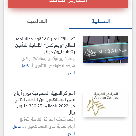
الـمـحـلـيـة
الـعـالـمـيـة
"مبادلة" الإماراتية تقود جولة تمويل
لصالح "ويفوكس" الألمانية للتأمين
بـ400 مليون دولار
جمعت ويفوكس (Wefox)، وهي
شركة لتكنولوجيا التأمين أ..
كامل
النص
المراكز العربية السعودية توزع أرباح
على المساهمين عن النصف الثاني
من 2022 باجمالي 356.25 مليون
ريال
أقرت شركة المراكز العربية بتوزيع
أرباح نقدية على المساهمين ع..
كامل
النص