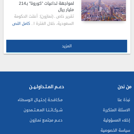
لمواجهة تداعيات "كورونا" بـ214
مليار ريال
تقرير خاص ـ (نمازون): أعلنت الحكومة
السعودية، خلال الفترة ا..
كامل النص
المزيد
من نحن
دعــم المـتـداولـيــن
نبذة عنا
مـكـافـحـة إحـتـيـال الـوسطـاء
الاسئلة المتكررة
شــركــائــنــا المـعــتــمدون
إخلاء المسؤولية
دعــم مجتمـع نمـازون
سياسة الخصوصية