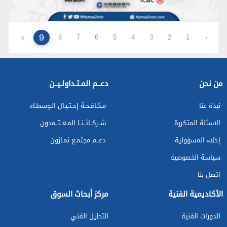
›
9
8
7
6
5
4
3
2
1
‹
من نحن
دعــم المـتـداولـيــن
نبذة عنا
مـكـافـحـة إحـتـيـال الـوسطـاء
الاسئلة المتكررة
شــركــائــنــا المـعــتــمدون
إخلاء المسؤولية
دعــم مجتمـع نمـازون
سياسة الخصوصية
اتصل بنا
الأكاديمية الفنية
مركز أبحاث السوق
الدورات الفنية
التحليل الفني