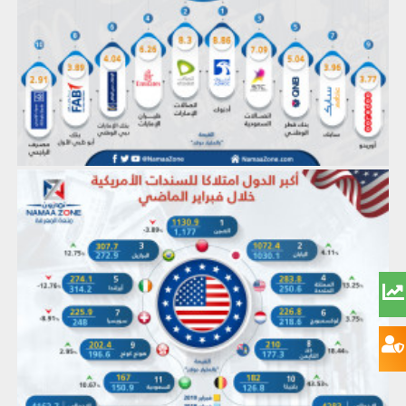
إنفوجرافيك: أكبر الدول امتلاكا للسندات الأمريكية خلال فبراير الماضي