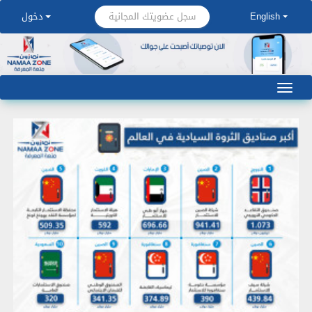
سجل عضويتك المجانية
English
دخول
إنفوجرافيك: أكبر صناديق الثروة السيادية في العالم