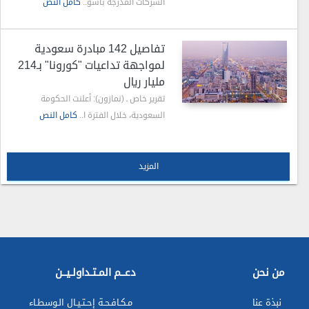
الشركات المدرجة بأسو..
كامل النص
تفاصيل 142 مبادرة سعودية
لمواجهة تداعيات "كورونا" بـ214
مليار ريال
تقرير خاص ـ (نمازون): أعلنت الحكومة
السعودية، خلال الفترة ا..
كامل النص
المزيد
من نحن
دعــم المـتـداولـيــن
نبذة عنا
مـكـافـحـة إحـتـيـال الـوسطـاء