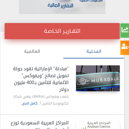
التقـاريـر الخـاصـة
الـمـحـلـيـة
الـعـالـمـيـة
"مبادلة" الإماراتية تقود جولة
تمويل لصالح "ويفوكس"
الألمانية للتأمين بـ400 مليون
دولار
جمعت ويفوكس (Wefox)، وهي شركة
لتكنولوجيا التأمين أ..
كامل النص
المراكز العربية السعودية توزع