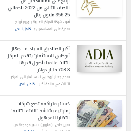
أرباح على المساهمين عن
النصف الثاني من 2022 باجمالي
356.25 مليون ريال
أقرت شركة المراكز العربية بتوزيع أرباح
نقدية على المساهمين ع..
كامل النص
أكبر الصناديق السيادية: "جهاز
أبوظبي للاستثمار" يتقدم للمركز
الثالث عالميا بأصول قدرها
708.8 مليار دولار
تقدم جهاز أبوظبي للاستثمار الى المركز
الثالث في قائمة أكبر ا..
كامل النص
خسائر متراكمة تضع شركات
إماراتية بشاشة "الفئة الثانية"
انتظارا للمجهول
تقرير خاص ـ (نمازون): تسير مجموعة من