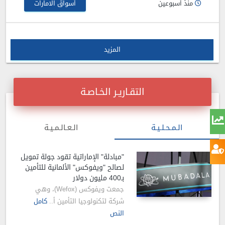
منذ أسبوعين
أسواق الامارات
المزيد
التقـاريـر الخـاصـة
الـمـحـلـيـة
الـعـالـمـيـة
"مبادلة" الإماراتية تقود جولة تمويل
لصالح "ويفوكس" الألمانية للتأمين
بـ400 مليون دولار
جمعت ويفوكس (Wefox)، وهي
شركة لتكنولوجيا التأمين أ..
كامل
النص