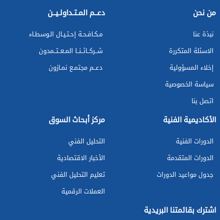
من نحن
دعــم المـتـداولـيــن
نبذة عنا
مـكـافـحـة إحـتـيـال الـوسطـاء
الاسئلة المتكررة
شــركــائــنــا المـعــتــمدون
إخلاء المسؤولية
دعــم مجتمـع نمـازون
سياسة الخصوصية
اتصل بنا
الأكاديمية الفنية
مركز أبحاث السوق
الدورات الفنية
التحليل الفني
الدورات المتقدمة
الأخبار الاقتصادية
جدول مواعيد الدورات
تعليم التحليل الفني
العملات الرقمية
اشترك بقائمتنا البريدية