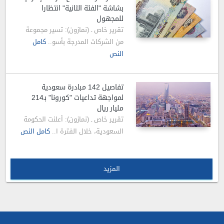
بشاشة "الفئة الثانية" انتظارا
للمجهول
تقرير خاص ـ (نمازون): تسير مجموعة
من الشركات المدرجة بأسو..
كامل
النص
تفاصيل 142 مبادرة سعودية
لمواجهة تداعيات "كورونا" بـ214
مليار ريال
تقرير خاص ـ (نمازون): أعلنت الحكومة
السعودية، خلال الفترة ا..
كامل النص
المزيد