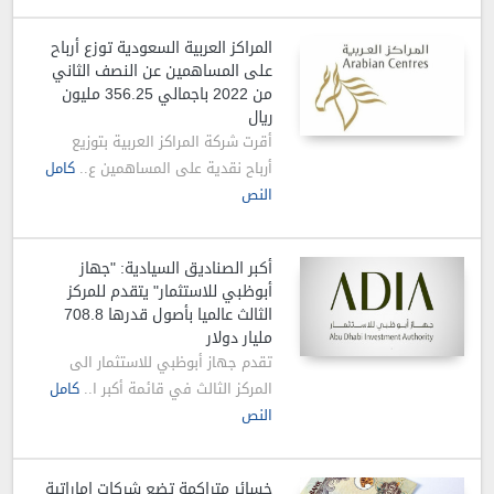
المراكز العربية السعودية توزع أرباح
على المساهمين عن النصف الثاني
من 2022 باجمالي 356.25 مليون
ريال
أقرت شركة المراكز العربية بتوزيع
أرباح نقدية على المساهمين ع..
كامل
النص
أكبر الصناديق السيادية: "جهاز
أبوظبي للاستثمار" يتقدم للمركز
الثالث عالميا بأصول قدرها 708.8
مليار دولار
تقدم جهاز أبوظبي للاستثمار الى
المركز الثالث في قائمة أكبر ا..
كامل
النص
خسائر متراكمة تضع شركات إماراتية