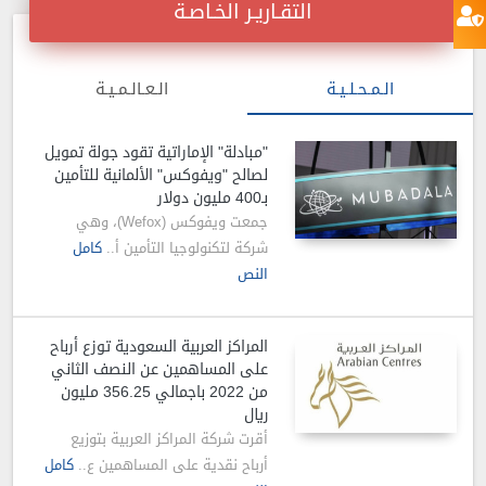
التقـاريـر الخـاصـة
الـمـحـلـيـة
الـعـالـمـيـة
"مبادلة" الإماراتية تقود جولة تمويل
لصالح "ويفوكس" الألمانية للتأمين
بـ400 مليون دولار
جمعت ويفوكس (Wefox)، وهي
شركة لتكنولوجيا التأمين أ..
كامل
النص
المراكز العربية السعودية توزع أرباح
على المساهمين عن النصف الثاني
من 2022 باجمالي 356.25 مليون
ريال
أقرت شركة المراكز العربية بتوزيع
أرباح نقدية على المساهمين ع..
كامل