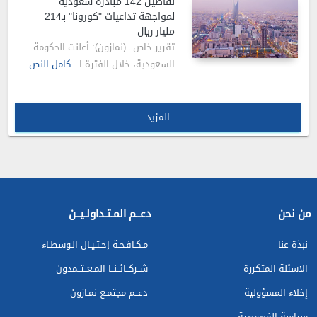
تفاصيل 142 مبادرة سعودية
لمواجهة تداعيات "كورونا" بـ214
مليار ريال
تقرير خاص ـ (نمازون): أعلنت الحكومة
السعودية، خلال الفترة ا..
كامل النص
المزيد
من نحن
دعــم المـتـداولـيــن
نبذة عنا
مـكـافـحـة إحـتـيـال الـوسطـاء
الاسئلة المتكررة
شــركــائــنــا المـعــتــمدون
إخلاء المسؤولية
دعــم مجتمـع نمـازون
سياسة الخصوصية