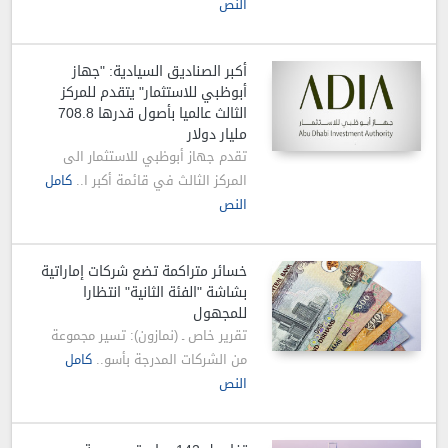
النص
أكبر الصناديق السيادية: "جهاز
أبوظبي للاستثمار" يتقدم للمركز
الثالث عالميا بأصول قدرها 708.8
مليار دولار
تقدم جهاز أبوظبي للاستثمار الى
المركز الثالث في قائمة أكبر ا..
كامل
النص
خسائر متراكمة تضع شركات إماراتية
بشاشة "الفئة الثانية" انتظارا
للمجهول
تقرير خاص ـ (نمازون): تسير مجموعة
من الشركات المدرجة بأسو..
كامل
النص