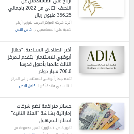
أرباح على المساهمين عن
النصف الثاني من 2022 باجمالي
356.25 مليون ريال
أقرت شركة المراكز العربية بتوزيع أرباح
نقدية على المساهمين ع..
كامل النص
أكبر الصناديق السيادية: "جهاز
أبوظبي للاستثمار" يتقدم للمركز
الثالث عالميا بأصول قدرها
708.8 مليار دولار
تقدم جهاز أبوظبي للاستثمار الى المركز
الثالث في قائمة أكبر ا..
كامل النص
خسائر متراكمة تضع شركات
إماراتية بشاشة "الفئة الثانية"
انتظارا للمجهول
تقرير خاص ـ (نمازون): تسير مجموعة من