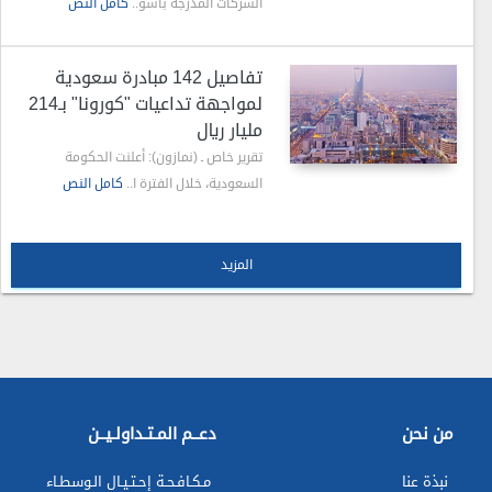
الشركات المدرجة بأسو..
كامل النص
تفاصيل 142 مبادرة سعودية
لمواجهة تداعيات "كورونا" بـ214
مليار ريال
تقرير خاص ـ (نمازون): أعلنت الحكومة
السعودية، خلال الفترة ا..
كامل النص
المزيد
من نحن
دعــم المـتـداولـيــن
نبذة عنا
مـكـافـحـة إحـتـيـال الـوسطـاء