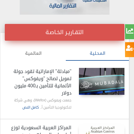
التقـاريـر الخـاصـة
الـمـحـلـيـة
الـعـالـمـيـة
"مبادلة" الإماراتية تقود جولة
تمويل لصالح "ويفوكس"
الألمانية للتأمين بـ400 مليون
دولار
جمعت ويفوكس (Wefox)، وهي شركة
لتكنولوجيا التأمين أ..
كامل النص
المراكز العربية السعودية توزع