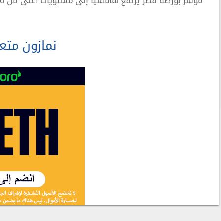
مؤشر بورصة قطر يرتفع هامشيًا إلى مستويات أعلى من 10700 نقطة في مستهل جلسة اليوم الأحد
نمازون متع