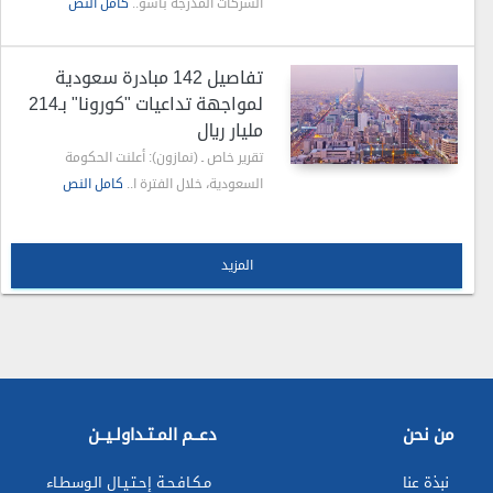
الشركات المدرجة بأسو..
كامل النص
تفاصيل 142 مبادرة سعودية
لمواجهة تداعيات "كورونا" بـ214
مليار ريال
تقرير خاص ـ (نمازون): أعلنت الحكومة
السعودية، خلال الفترة ا..
كامل النص
المزيد
من نحن
دعــم المـتـداولـيــن
نبذة عنا
مـكـافـحـة إحـتـيـال الـوسطـاء