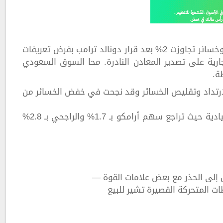
افتتح السوق السعودي تداولات اليوم الأحد بهبوط حاد وخسائر تجاوزت 2% بعد قرار دونالد ترامب بفرض تعريفات
 ضوابط تجارية على تصدير المعادن النادرة. محا السوق السعودي
الارتداد وتقليص الخسائر وقد نجحت في خفض الخسائر من
وشهد السوق تراجعات جماعية وقد هبطت الأسهم القيادية حيث تراجع سهم أرامكو بـ 1.7% والراجحي بـ 2.8%
 إلى الحذر مع بعض علامات القوة —