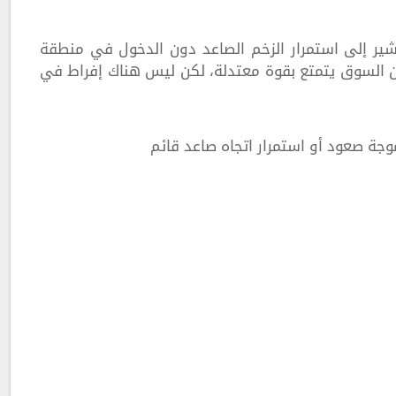
يشير إلى استمرار الزخم الصاعد دون الدخول في منطقة
ي. عادةً، مستويات RSI بين 50 و70 تعني أن السوق يتمتع بقوة معتدلة، لكن ليس هناك إفراط في
موجة صعود أو استمرار اتجاه صاعد قائم