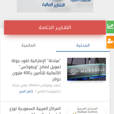
التقـاريـر الخـاصـة
الـمـحـلـيـة
الـعـالـمـيـة
"مبادلة" الإماراتية تقود جولة
تمويل لصالح "ويفوكس"
الألمانية للتأمين بـ400 مليون
دولار
جمعت ويفوكس (Wefox)، وهي شركة
لتكنولوجيا التأمين أ..
كامل النص
المراكز العربية السعودية توزع