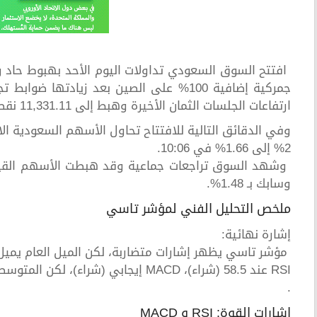
جمركية إضافية 100% على الصين بعد زيادتها
ارتفاعات الجلسات الثمان الأخيرة وهبط إلى 11,331.11 نقطة.
وفي الدقائق التالية للافتتاح تحاول الأسهم السعودية 
2% إلى 1.66% في 10:06.
وسابك بـ 1.48%.
ملخص التحليل الفني لمؤشر تاسي
إشارة نهائية:
مؤشر تاسي يظهر إشارات متضاربة، لكن الميل العام يميل
RSI عند 58.5 (شراء)، MACD إيجابي (شراء)، لكن المتوسطات المتحركة القصيرة تشير للبيع
.
إشارات القوة: RSI و MACD