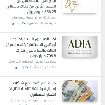
أرباح على المساهمين عن
النصف الثاني من 2022 باجمالي
356.25 مليون ريال
أقرت شركة المراكز العربية بتوزيع أرباح
نقدية على المساهمين ع..
كامل النص
أكبر الصناديق السيادية: "جهاز
أبوظبي للاستثمار" يتقدم للمركز
الثالث عالميا بأصول قدرها
708.8 مليار دولار
تقدم جهاز أبوظبي للاستثمار الى المركز
الثالث في قائمة أكبر ا..
كامل النص
خسائر متراكمة تضع شركات
إماراتية بشاشة "الفئة الثانية"
انتظارا للمجهول
تقرير خاص ـ (نمازون): تسير مجموعة من