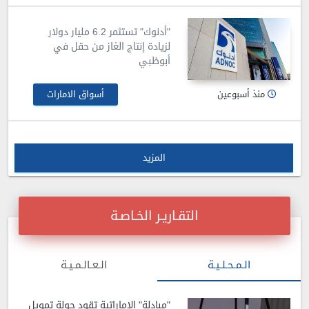
"أدنوك" تستثمر 6.2 مليار دولار
لزيادة إنتاج الغاز من حقل في
أبوظبي
منذ أسبوعين
أسواق الامارات
المزيد
التقـاريـر الخـاصـة
الـمـحـلـيـة
الـعـالـمـيـة
"مبادلة" الإماراتية تقود جولة تمويل