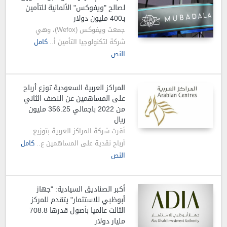
لصالح "ويفوكس" الألمانية للتأمين
بـ400 مليون دولار
جمعت ويفوكس (Wefox)، وهي
شركة لتكنولوجيا التأمين أ..
كامل
النص
المراكز العربية السعودية توزع أرباح
على المساهمين عن النصف الثاني
من 2022 باجمالي 356.25 مليون
ريال
أقرت شركة المراكز العربية بتوزيع
أرباح نقدية على المساهمين ع..
كامل
النص
أكبر الصناديق السيادية: "جهاز
أبوظبي للاستثمار" يتقدم للمركز
الثالث عالميا بأصول قدرها 708.8
مليار دولار