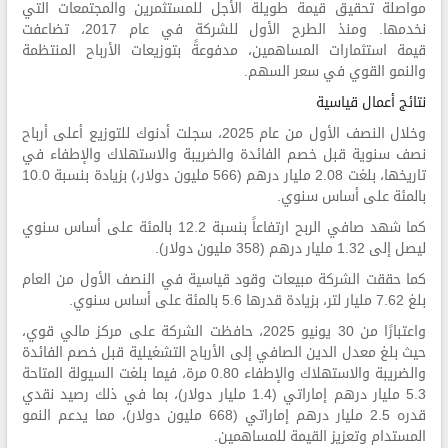
مواصلة تحقيق قيمة طويلة الأجل للمستثمرين والمجتمعات التي
نخدمها. ومنذ الطرح الأول للشركة في عام 2017، تضاعفت
قيمة استثمارات المساهمين، مدفوعةً بتوزيعات الأرباح المنتظمة
والنمو القوي في سعر السهم.
نتائج أعمال قياسية
وخلال النصف الأول من عام 2025، سجلت أدنوك للتوزيع أعلى أرباح
نصف سنوية قبل خصم الفائدة والضريبة والاستهلاك والإطفاء في
تاريخها، بلغت 2.08 مليار درهم (566 مليون دولار،) بزيادة بنسبة 10.0
بالمئة على أساس سنوي.
كما شهد صافي الربح ارتفاعاً بنسبة 12.2 بالمئة على أساس سنوي
ليصل إلى 1.32 مليار درهم (358 مليون دولار).
كما حققت الشركة مبيعات وقود قياسية في النصف الأول من العام
بلغ 7.62 مليار لتر، بزيادة قدرها 5.6 بالمئة على أساس سنوي.
واعتبارًا من 30 يونيو 2025، حافظت الشركة على مركز مالي قوي،
حيث بلغ معدل الدين الصافي إلى الأرباح التشغيلية قبل خصم الفائدة
والضريبة والاستهلاك والإطفاء 0.80 مرة، فيما بلغت السيولة المتاحة
5.3 مليار درهم إماراتي (1.4 مليار دولار)، بما في ذلك رصيد نقدي
قدره 2.5 مليار درهم إماراتي (668 مليون دولار)، مما يدعم النمو
المستدام وتعزيز القيمة للمساهمين.