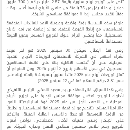
تنص على توزيع أرباح سنوية بقيمة 2.57 مليار درهم ( 700 مليون
دولار) أو ما لا يقل عن 75 بالمئة من صافي الأرباح، أيهما أعلى، وذلك
وفقاً لتقدير مجلس الإدارة وموافقة مساهمي الشركة.
وتوفر هذه السياسة رؤية واضحة وطويلة الأمد للعائدات المتوقعة
للمساهمين، مع إتاحة الفرصة لتحقيق عوائد إضافية من نمو الأرباح
المستقبلية، مما يعكس التزام أدنوك للتوزيع المستمر بتعزيز القيمة
المستدامة للمساهمين.
وفي هذا الإطار، سيكون 30 سبتمبر 2025 هو آخر موعد
لشراء أسهم في الشركة للاستحقاق لتوزيعات الأرباح النقدية
المرحلية، على أن تُحتسب الأهلية بناءً على قائمة المساهمين
المسجلين في سجل الأسهم بتاريخ 2 أكتوبر 2025. ومن المتوقع أن
تمثل توزيعات أرباح عام 2025 عائداً سنوياً بنسبة 5.4 بالمئة (بناء على
سعر 3.81 درهم للسهم كما في 22 سبتمبر 2025).
وفي هذا السياق، قال المهندس بدر سعيد اللمكي، الرئيس التنفيذي
لأدنوك للتوزيع: تعكس موافقة مجلس الإدارة على توزيع الأرباح
المرحلية عن النصف الأول من عام 2025 قوة استراتيجيتنا للنمو،
والتزامنا المستمر بتقديم عوائد قيمة ومستدامة لمساهمينا. وانطلاقاً
من الرؤية التوسعية الواضحة والأسس المالية المتينة، والتركيز
على الابتكار وتبني تقنيات الذكاء الاصطناعي، تواصل أدنوك
للتوزيع رسم ملامح مستقبل قطاعي التنقل وتجارة التجزئة، مع