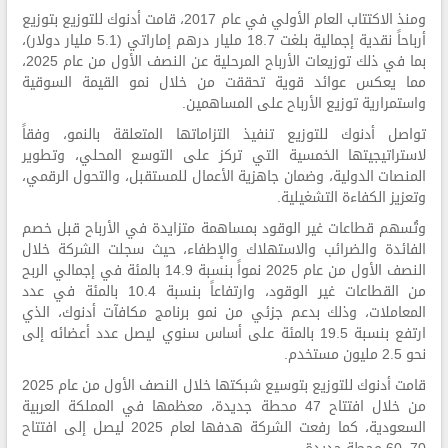
ومنذ الاكتتاب العام الأولي في عام 2017، قامت أدنوك للتوزيع بتوزيع
أرباحاً نقدية إجمالية بلغت 18.7 مليار درهم إماراتي (5.1 مليار دولار)،
بما في ذلك توزيعات الأرباح المرحلية عن النصف الأول من عام 2025،
مما يعكس عوائد قوية تحققت من خلال نمو القيمة السوقية
واستمرارية توزيع الأرباح على المساهمين.
تواصل أدنوك للتوزيع تنفيذ التزاماتها المتعلقة بالنمو، وفقاً
لاستراتيجيتها الخمسية التي تركز على التوسع المحلي، وتطوير
المنصات الدولية، وضمان جاهزية الأعمال للمستقبل، والتحول الرقمي،
وتعزيز الكفاءة التشغيلية.
وتُسهم قطاعات غير الوقود بمساهمة متزايدة في الأرباح قبل خصم
الفائدة والضرائب والاستهلاك والإطفاء، حيث سجلت الشركة خلال
النصف الأول من عام 2025 نمواً بنسبة 14.9 بالمئة في إجمالي الربح
من القطاعات غير الوقود، وارتفاعاً بنسبة 10.4 بالمئة في عدد
المعاملات، وذلك بدعم جزئي من نمو برنامج مكافآت أدنوك، الذي
ارتفع بنسبة 19.5 بالمئة على أساس سنوي ليصل عدد أعضائه إلى
نحو 2.5 مليون مستخدم.
قامت أدنوك للتوزيع بتوسيع شبكتها خلال النصف الأول من عام 2025
من خلال افتتاح 47 محطة جديدة، معظمها في المملكة العربية
السعودية، كما رفعت الشركة هدفها لعام 2025 ليصل إلى افتتاح