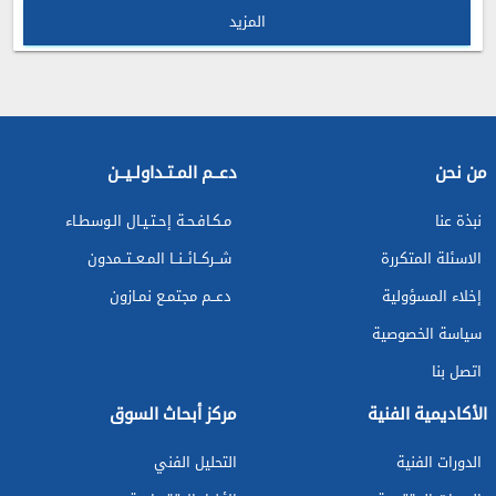
المزيد
من نحن
دعــم المـتـداولـيــن
نبذة عنا
مـكـافـحـة إحـتـيـال الـوسطـاء
الاسئلة المتكررة
شــركــائــنــا المـعــتــمدون
إخلاء المسؤولية
دعــم مجتمـع نمـازون
سياسة الخصوصية
اتصل بنا
الأكاديمية الفنية
مركز أبحاث السوق
الدورات الفنية
التحليل الفني