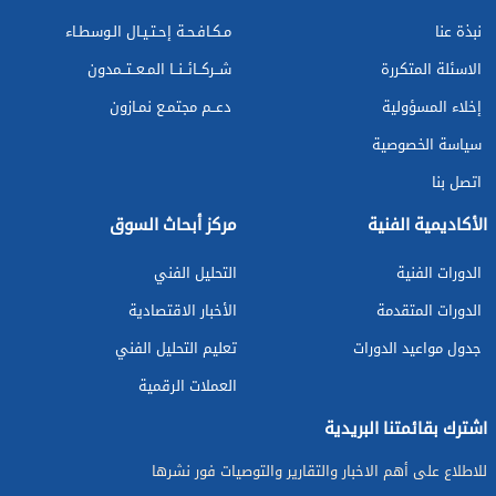
نبذة عنا
مـكـافـحـة إحـتـيـال الـوسطـاء
الاسئلة المتكررة
شــركــائــنــا المـعــتــمدون
إخلاء المسؤولية
دعــم مجتمـع نمـازون
سياسة الخصوصية
اتصل بنا
الأكاديمية الفنية
مركز أبحاث السوق
الدورات الفنية
التحليل الفني
الدورات المتقدمة
الأخبار الاقتصادية
جدول مواعيد الدورات
تعليم التحليل الفني
العملات الرقمية
اشترك بقائمتنا البريدية
للاطلاع على أهم الاخبار والتقارير والتوصيات فور نشرها