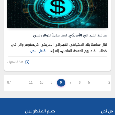
محافظ الفيدرالي الأمريكي: لسنا بحاجة لدولار رقمي
قال محافظ بنك الاحتياطي الفيدرالي الأمريكي، كريستوفر والر، في
خطاب ألقاه يوم الجمعة الماضي، إنه يُعا...
كامل النص
منذ 3 سنوات
...
8
...
87
11
10
9
7
6
5
2
من نحن
دعــم المـتـداولـيــن